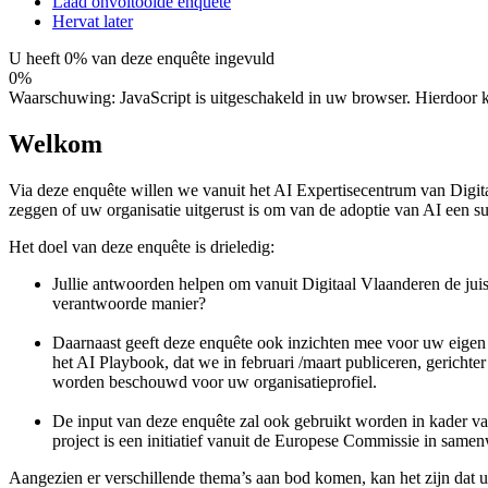
Laad onvoltooide enquête
Hervat later
U heeft 0% van deze enquête ingevuld
0%
Waarschuwing: JavaScript is uitgeschakeld in uw browser. Hierdoor k
Welkom
Via deze enquête willen we vanuit het AI Expertisecentrum van Digit
zeggen of uw organisatie uitgerust is om van de adoptie van AI een s
Het doel van deze enquête is drieledig:
Jullie antwoorden helpen om vanuit Digitaal Vlaanderen de jui
verantwoorde manier?
Daarnaast geeft deze enquête ook inzichten mee voor uw eigen or
het AI Playbook, dat we in februari /maart publiceren, gerichte
worden beschouwd voor uw organisatieprofiel.
De input van deze enquête zal ook gebruikt worden in kader van
project is een initiatief vanuit de Europese Commissie in 
Aangezien er verschillende thema’s aan bod komen, kan het zijn dat u 